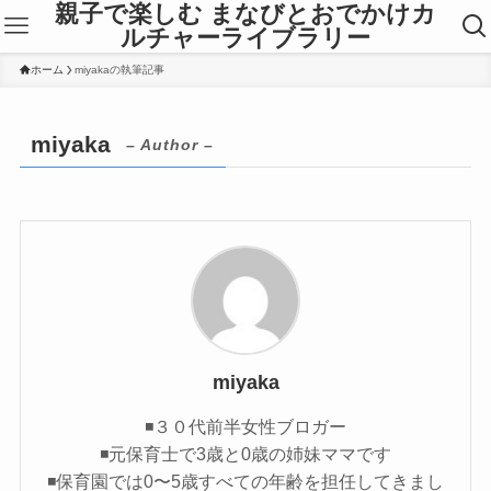
親子で楽しむ まなびとおでかけカ
ルチャーライブラリー
ホーム
miyakaの執筆記事
miyaka
– Author –
miyaka
◾️３０代前半女性ブロガー
◾️元保育士で3歳と0歳の姉妹ママです
◾️保育園では0〜5歳すべての年齢を担任してきまし