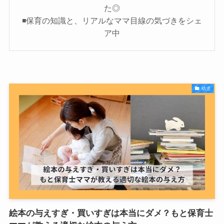
た◎
◾️保育の知識と、リアルなママ目線の気づきをシェ
ア中
幼児
絵本の与えすぎ・買いすぎは本当にダメ？もと保育士