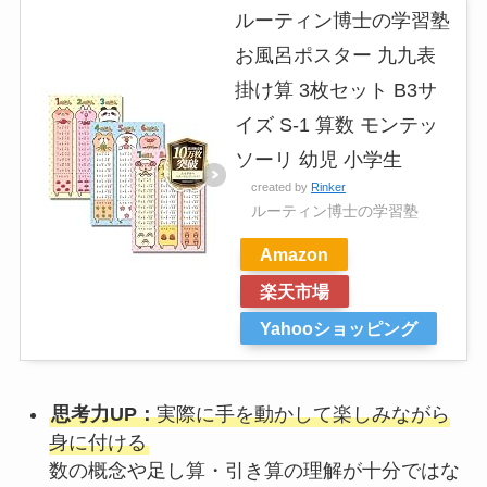
ルーティン博士の学習塾
お風呂ポスター 九九表
掛け算 3枚セット B3サ
イズ S-1 算数 モンテッ
ソーリ 幼児 小学生
created by
Rinker
ルーティン博士の学習塾
Amazon
楽天市場
Yahooショッピング
思考力UP：
実際に手を動かして楽しみながら
身に付ける
数の概念や足し算・引き算の理解が十分ではな