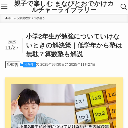
親子で楽しむ まなびとおでかけカ
ルチャーライブラリー
ホーム
家庭教育
小学生
小学2年生が勉強についていけな
2025
いときの解決策｜低学年から塾は
11/27
無駄？算数塾も解説
広告
2025年9月30日
2025年11月27日
小学生