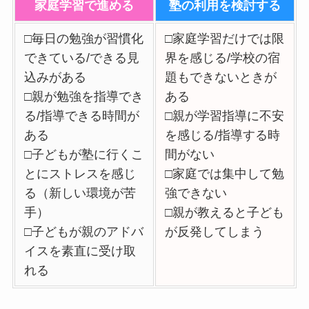
家庭学習で進める
塾の利用を検討する
□毎日の勉強が習慣化
□家庭学習だけでは限
できている/できる見
界を感じる/学校の宿
込みがある
題もできないときが
□親が勉強を指導でき
ある
る/指導できる時間が
□親が学習指導に不安
ある
を感じる/指導する時
□子どもが塾に行くこ
間がない
とにストレスを感じ
□家庭では集中して勉
る（新しい環境が苦
強できない
手）
□親が教えると子ども
□子どもが親のアドバ
が反発してしまう
イスを素直に受け取
れる