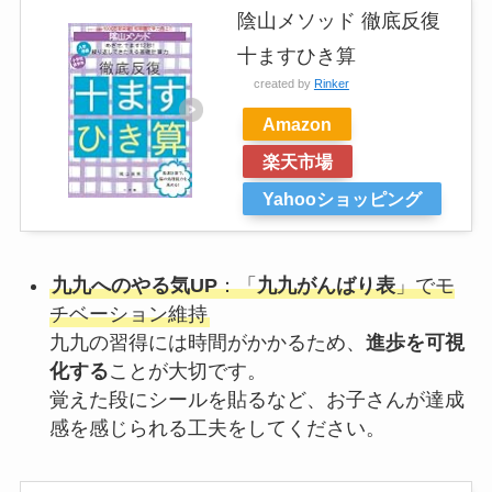
陰山メソッド 徹底反復
十ますひき算
created by
Rinker
Amazon
楽天市場
Yahooショッピング
九九へのやる気UP
：「
九九がんばり表
」でモ
チベーション維持
九九の習得には時間がかかるため、
進歩を可視
化する
ことが大切です。
覚えた段にシールを貼るなど、お子さんが達成
感を感じられる工夫をしてください。