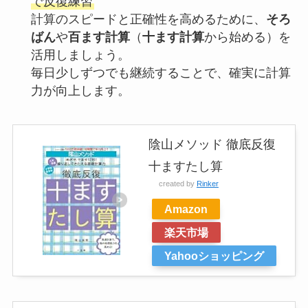
で反復練習
計算のスピードと正確性を高めるために、
そろ
ばん
や
百ます計算
（
十ます計算
から始める）を
活用しましょう。
毎日少しずつでも継続することで、確実に計算
力が向上します。
陰山メソッド 徹底反復
十ますたし算
created by
Rinker
Amazon
楽天市場
Yahooショッピング