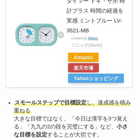
タイマー トキ・サポ 時
計プラス 時間の経過を
実感 ミントブルー LV-
3521-MB
created by
Rinker
ソニック(Sonic)
Amazon
楽天市場
Yahooショッピング
スモールステップで目標設定
し、達成感を積み
重ねる
大きな目標ではなく、「今日は漢字を3つ覚え
る」「九九の2の段を完璧にする」など、
小さ
な目標を設定
することが大切です。