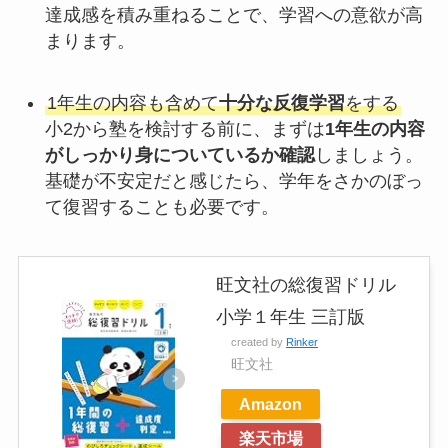
達成感を積み重ねることで、学習への意欲が高
まります。
1年生の内容も含めて
十分な反復学習
をする
小2から塾を検討する前に、まずは
1年生の内容
がしっかり身についているか確認
しましょう。
基礎が不安定だと感じたら、学年をさかのぼっ
て復習することも必要です。
旺文社の総復習ドリル
小学１年生 三訂版
created by
Rinker
旺文社
Amazon
楽天市場