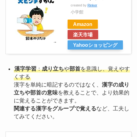
created by
Rinker
小学館
Amazon
楽天市場
Yahooショッピング
漢字学習
：
成り立ち
や
部首
を意識し、覚えやす
くする
漢字を単純に暗記するのではなく、
漢字の成り
立ちや部首の意味
を教えることで、より効果的
に覚えることができます。
関連する漢字をグループで覚える
など、工夫し
てみてください。