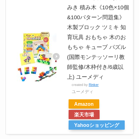
みき 積み木《10色×10個
&100パターン問題集》
木製ブロック ツミキ 知
育玩具 おもちゃ 木のお
もちゃ キューブ パズル
(国際モンテッソーリ教
師監修/木枠付き/6歳以
上) ユーメディ
created by
Rinker
ユーメディ
Amazon
楽天市場
Yahooショッピング