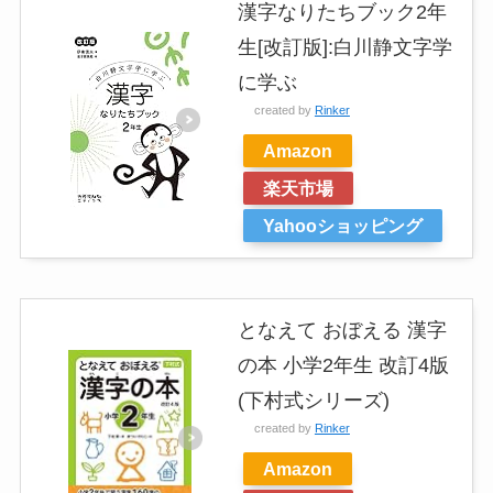
漢字なりたちブック2年
生[改訂版]:白川静文字学
に学ぶ
created by
Rinker
Amazon
楽天市場
Yahooショッピング
となえて おぼえる 漢字
の本 小学2年生 改訂4版
(下村式シリーズ)
created by
Rinker
Amazon