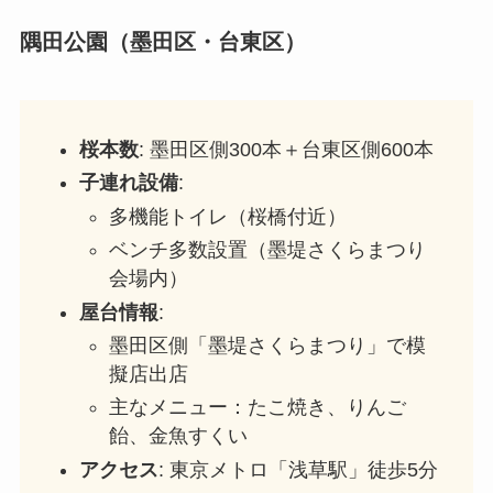
隅田公園（墨田区・台東区）
桜本数
: 墨田区側300本＋台東区側600本
子連れ設備
:
多機能トイレ（桜橋付近）
ベンチ多数設置（墨堤さくらまつり
会場内）
屋台情報
:
墨田区側「墨堤さくらまつり」で模
擬店出店
主なメニュー：たこ焼き、りんご
飴、金魚すくい
アクセス
: 東京メトロ「浅草駅」徒歩5分