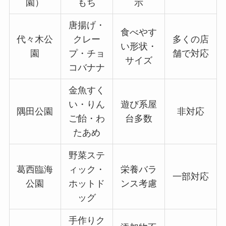
園）
もち
示
唐揚げ・
食べやす
代々木公
クレー
多くの店
い形状・
園
プ・チョ
舗で対応
サイズ
コバナナ
金魚すく
い・りん
遊び系屋
隅田公園
非対応
ご飴・わ
台多数
たあめ
野菜ステ
葛西臨海
ィック・
栄養バラ
一部対応
公園
ホットド
ンス考慮
ッグ
手作りク