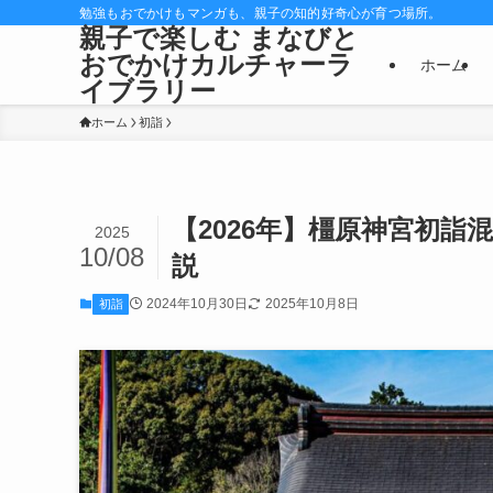
勉強もおでかけもマンガも、親子の知的好奇心が育つ場所。
親子で楽しむ まなびと
おでかけカルチャーラ
ホーム
イブラリー
ホーム
初詣
【2026年】橿原神宮初
2025
10/08
説
2024年10月30日
2025年10月8日
初詣