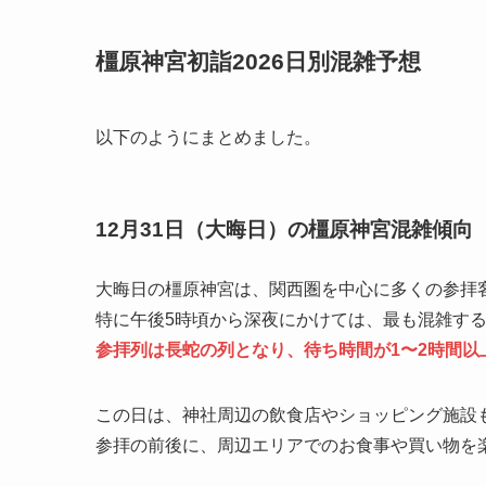
橿原神宮初詣2026日別混雑予想
以下のようにまとめました。
12月31日（大晦日）の橿原神宮混雑傾向
大晦日の橿原神宮は、関西圏を中心に多くの参拝
特に午後5時頃から深夜にかけては、最も混雑す
参拝列は長蛇の列となり、待ち時間が1〜2時間以
この日は、神社周辺の飲食店やショッピング施設
参拝の前後に、周辺エリアでのお食事や買い物を