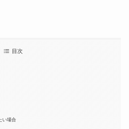
目次
想
たい場合