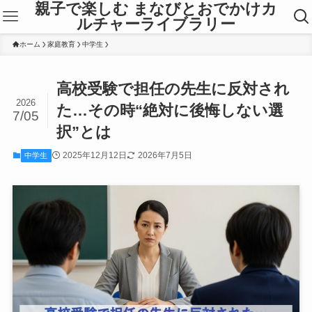
親子で楽しむ まなびとおでかけカ
ルチャーライブラリー
ホーム
家庭教育
中学生
高校受験で担任の先生に反対され
2026
た…その時“絶対に後悔しない選
7/05
択”とは
2025年12月12日
2026年7月5日
中学生