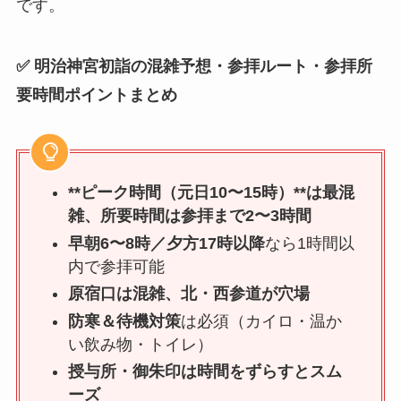
です。
✅ 明治神宮初詣の混雑予想・参拝ルート・参拝所
要時間ポイントまとめ
**ピーク時間（元日10〜15時）**は最混
雑、所要時間は参拝まで2〜3時間
早朝6〜8時／夕方17時以降
なら1時間以
内で参拝可能
原宿口は混雑、北・西参道が穴場
防寒＆待機対策
は必須（カイロ・温か
い飲み物・トイレ）
授与所・御朱印は時間をずらすとスム
ーズ