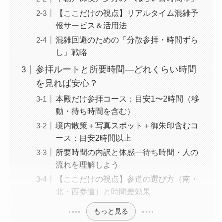
【ここだけの視点】リアルタイム混雑予
報サービス＆活用法
混雑回避のための「分散参拝・時間ずら
し」戦略
参拝ルートと所要時間―どれくらい時間
を見れば安心？
本殿だけ参拝コース：目安1〜2時間（移
動・待ち時間を含む）
境内散策＋写真スポット＋御朱印含むコ
ース：目安2時間以上
所要時間の内訳と体感―待ち時間・人の
流れを理解しよう
【ここだけの視点】参道の選び方（南・
北・西参道）と時間差効果
もっと見る