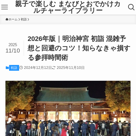
親子で楽しむ まなびとおでかけカ
ルチャーライブラリー
ホーム
初詣
2026年版｜明治神宮 初詣 混雑予
2025
想と回避のコツ！知らなきゃ損す
11/10
る参拝時間術
2024年12月12日
2025年11月10日
初詣