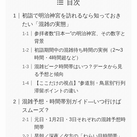
目次
初詣で明治神宮を訪れるなら知っておき
たい「混雑の実態」
参拝者数“日本一”の明治神宮、その数字と
背景
初詣期間中の混雑待ち時間の実例（2〜3
時間・4時間超など）
混雑ピーク時間帯はいつ？データから見
る予想と傾向
【ここだけの視点】“参道別・鳥居別”行列
滞留ポイントの違い
混雑予想・時間帯別ガイド―いつ行けば
スムーズ？
元日・1月2日・3日それぞれの混雑予想時
間帯
早朝／深夜／夕方の「ねらい目時間帯」