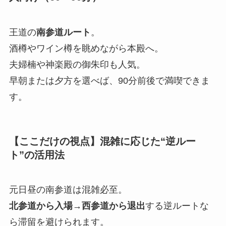
王道の
南参道ルート
。
酒樽やワイン樽を眺めながら本殿へ。
夫婦楠や神楽殿の御朱印も人気。
早朝または夕方を選べば、90分前後で満喫できま
す。
【ここだけの視点】混雑に応じた“逆ルー
ト”の活用法
元日昼の南参道は混雑必至。
北参道から入場→西参道から退出
する逆ルートな
ら滞留を避けられます。