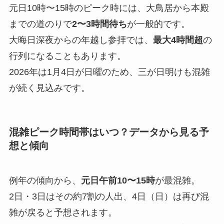
元日10時〜15時のピーク時には、大鳥居から本殿
までの道のりで
2〜3時間待ち
が一般的です。
大晦日深夜からの年越し参拝では、
最大4時間超
の
行列になることもあります。
2026年は1月4日が日曜のため、三が日明けも混雑
が続く見込みです。
混雑ピーク時間帯はいつ？データから見る予
想と傾向
例年の傾向から、
元日午前10〜15時
が最混雑。
2日・3日はその約7割の人出、4日（日）は再び混
雑が戻ると予想されます。