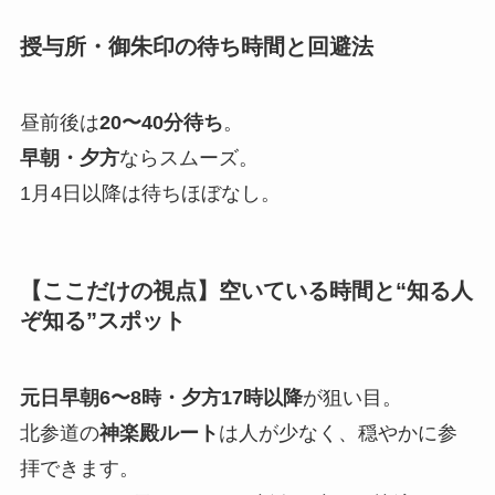
授与所・御朱印の待ち時間と回避法
昼前後は
20〜40分待ち
。
早朝・夕方
ならスムーズ。
1月4日以降は待ちほぼなし。
【ここだけの視点】空いている時間と“知る人
ぞ知る”スポット
元日早朝6〜8時・夕方17時以降
が狙い目。
北参道の
神楽殿ルート
は人が少なく、穏やかに参
拝できます。