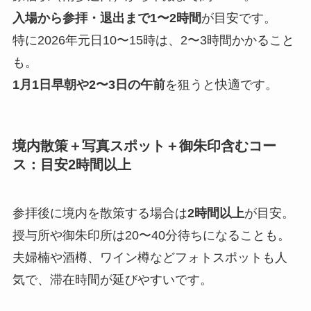
入場から参拝・退出まで1〜2時間
が目安です。
特に2026年元日10〜15時は、2〜3時間かかること
も。
1月1日早朝や2〜3日の午前
を狙うと快適です。
境内散策＋写真スポット＋御朱印含むコー
ス：目安2時間以上
参拝後に境内を散策する場合は
2時間以上
が目安。
授与所や御朱印所は20〜40分待ちになることも。
夫婦楠や酒樽、ワイン樽などフォトスポットも人
気で、滞在時間が延びやすいです。