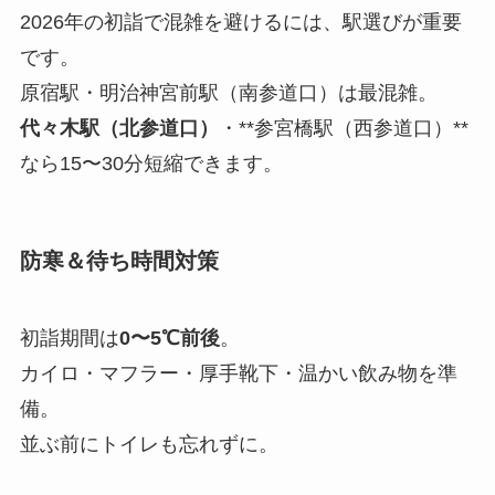
2026年の初詣で混雑を避けるには、駅選びが重要
です。
原宿駅・明治神宮前駅（南参道口）は最混雑。
代々木駅（北参道口）
・**参宮橋駅（西参道口）**
なら15〜30分短縮できます。
防寒＆待ち時間対策
初詣期間は
0〜5℃前後
。
カイロ・マフラー・厚手靴下・温かい飲み物を準
備。
並ぶ前にトイレも忘れずに。