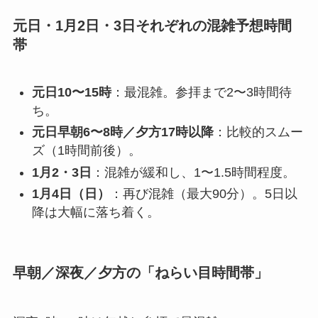
元日・1月2日・3日それぞれの混雑予想時間
帯
元日10〜15時
：最混雑。参拝まで2〜3時間待
ち。
元日早朝6〜8時／夕方17時以降
：比較的スムー
ズ（1時間前後）。
1月2・3日
：混雑が緩和し、1〜1.5時間程度。
1月4日（日）
：再び混雑（最大90分）。5日以
降は大幅に落ち着く。
早朝／深夜／夕方の「ねらい目時間帯」