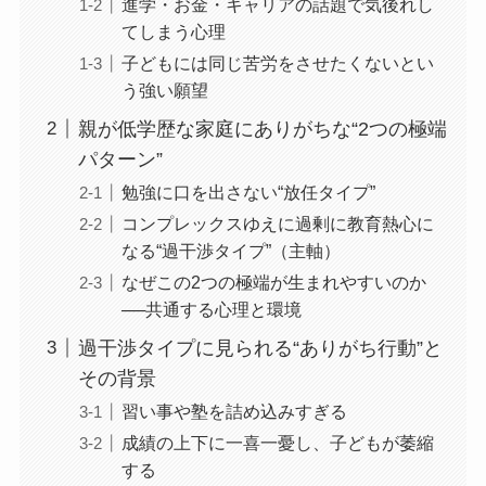
進学・お金・キャリアの話題で気後れし
てしまう心理
子どもには同じ苦労をさせたくないとい
う強い願望
親が低学歴な家庭にありがちな“2つの極端
パターン”
勉強に口を出さない“放任タイプ”
コンプレックスゆえに過剰に教育熱心に
なる“過干渉タイプ”（主軸）
なぜこの2つの極端が生まれやすいのか
──共通する心理と環境
過干渉タイプに見られる“ありがち行動”と
その背景
習い事や塾を詰め込みすぎる
成績の上下に一喜一憂し、子どもが萎縮
する