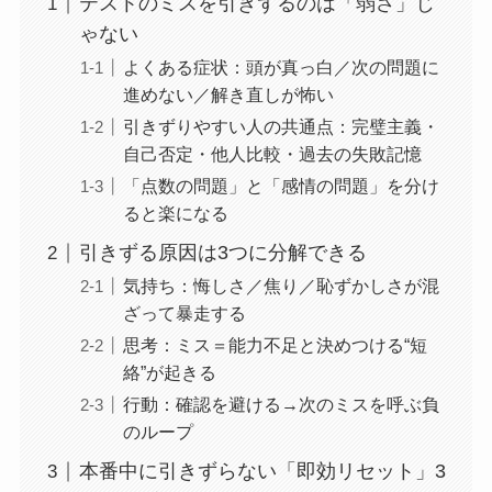
テストのミスを引きずるのは「弱さ」じ
ゃない
よくある症状：頭が真っ白／次の問題に
進めない／解き直しが怖い
引きずりやすい人の共通点：完璧主義・
自己否定・他人比較・過去の失敗記憶
「点数の問題」と「感情の問題」を分け
ると楽になる
引きずる原因は3つに分解できる
気持ち：悔しさ／焦り／恥ずかしさが混
ざって暴走する
思考：ミス＝能力不足と決めつける“短
絡”が起きる
行動：確認を避ける→次のミスを呼ぶ負
のループ
本番中に引きずらない「即効リセット」3