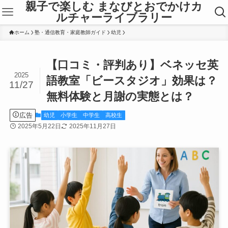
親子で楽しむ まなびとおでかけカ
ルチャーライブラリー
ホーム
塾・通信教育・家庭教師ガイド
幼児
【口コミ・評判あり】ベネッセ英
2025
語教室「ビースタジオ」効果は？
11/27
無料体験と月謝の実態とは？
広告
幼児
小学生
中学生
高校生
2025年5月22日
2025年11月27日