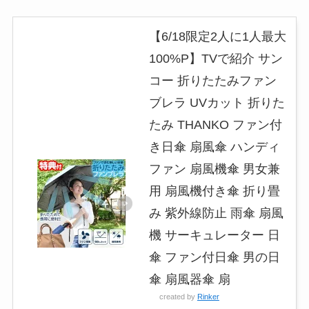
【6/18限定2人に1人最大
100%P】TVで紹介 サン
コー 折りたたみファン
ブレラ UVカット 折りた
たみ THANKO ファン付
き日傘 扇風傘 ハンディ
ファン 扇風機傘 男女兼
用 扇風機付き傘 折り畳
み 紫外線防止 雨傘 扇風
機 サーキュレーター 日
傘 ファン付日傘 男の日
傘 扇風器傘 扇
created by
Rinker