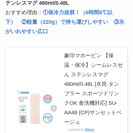
テンレスマグ 480ml/0.48L
おすすめ理由：
①保冷力抜群！（6時間8℃以
下） ②軽量（220g）で持ち運びしやすい ③氷
がいれやすい広口
象印マホービン 【保
温・保冷】シームレスせ
ん ステンレスマグ
480ml/0.48L [水筒 タン
ブラー スポーツドリン
クOK 食洗機対応] SU-
AA48 (CP)サンセットベ
ージュ
created by
Rinker