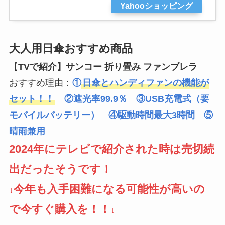
Yahooショッピング
大人用日傘おすすめ商品
【
TVで紹介】サンコー 折り畳み ファンブレラ
おすすめ理由：
①
日傘とハンディファンの機能が
セット！！
②遮光率99.9％ ③USB充電式（要
モバイルバッテリー） ④駆動時間最大3時間 ⑤
晴雨兼用
2024年にテレビで紹介された時は売切続
出だったそうです！
今年も入手困難になる可能性が高いの
↓
で今すぐ購入を！！
↓