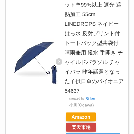
ット率99%以上 遮光 遮
熱加工 55cm
LINEDROPS ネイビー
はっ水 反射プリント付
トートバック型共袋付
晴雨兼用 撥水 手開き チ
ャイルドパラソル チャ
イパラ 昨年話題となっ
た子供日傘のパイオニア
54637
created by
Rinker
小川(Ogawa)
Amazon
楽天市場