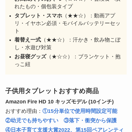
れたもの・個包装タイプ
タブレット・スマホ
（★★☆）：動画アプ
リ・イヤホン必須・モバイルバッテリーセッ
ト
着替え一式
（★★☆）：汗かき・飲み物こぼ
し・水遊び対策
お昼寝グッズ
（★☆☆）：ブランケット・抱
っこ紐
子供用タブレットおすすめ商品
Amazon Fire HD 10 キッズモデル (10インチ)
おすすめ理由：
①15分単位で使用時間設定可能
②幼児でも持ちやすい ③落下・衝突から保護
④日本子育て支援大賞2022、第15回ペアレンティ