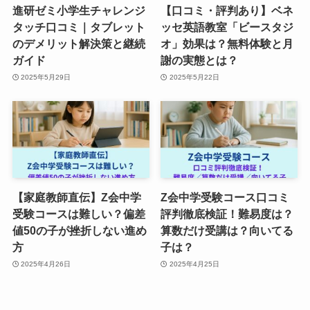
進研ゼミ小学生チャレンジ
【口コミ・評判あり】ベネ
タッチ口コミ｜タブレット
ッセ英語教室「ビースタジ
のデメリット解決策と継続
オ」効果は？無料体験と月
ガイド
謝の実態とは？
2025年5月29日
2025年5月22日
【家庭教師直伝】Z会中学
Z会中学受験コース口コミ
受験コースは難しい？偏差
評判徹底検証！難易度は？
値50の子が挫折しない進め
算数だけ受講は？向いてる
方
子は？
2025年4月26日
2025年4月25日