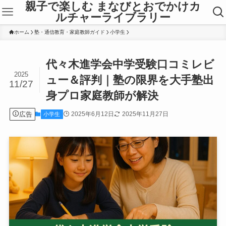
親子で楽しむ まなびとおでかけカ
ルチャーライブラリー
ホーム
塾・通信教育・家庭教師ガイド
小学生
代々木進学会中学受験口コミレビ
2025
ュー＆評判｜塾の限界を大手塾出
11/27
身プロ家庭教師が解決
広告
2025年6月12日
2025年11月27日
小学生