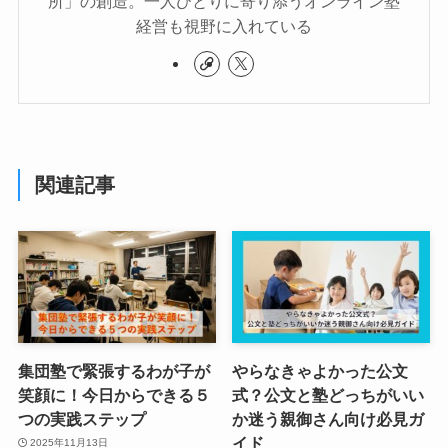
所」の創造。一人ひとりに寄り添うオンライン塾
経営も視野に入れている
関連記事
集団塾で緊張するわが子が
やらなきゃよかった公文
笑顔に！今日からできる５
式？公文と塾どっちがいい
つの実践ステップ
か迷う親御さん向け必見ガ
イド
2025年11月13日