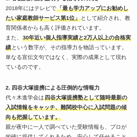
2018年にはテレビで
「最も学力アップにお勧めし
たい家庭教師サービス第1位」
として紹介され、教
育関係者からも高く評価されています。
また、
30年近い個人指導実績と2万人以上の合格実
績
という数字が、その指導力を物語っています。
単なる宣伝文句ではなく、実際の成果として現れ
ているのです。
2. 四谷大塚提携による圧倒的な情報力
代々木進学会は
四谷大塚提携塾として随時最新の
入試情報をキャッチ、難関校中心に入試問題の傾
向も把握しています。
親が夜中に一人で調べていた受験情報も、プロが
的確に提供してくれるため、安心して任せること