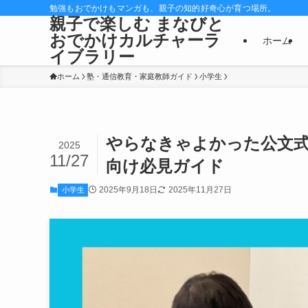
勉強もおでかけもマンガも、親子の知的好奇心が育つ場所。
親子で楽しむ まなびと
おでかけカルチャーラ
ホーム
イブラリー
ホーム
塾・通信教育・家庭教師ガイド
小学生
やらなきゃよかった公文
2025
11/27
向け必見ガイド
2025年9月18日
2025年11月27日
小学生