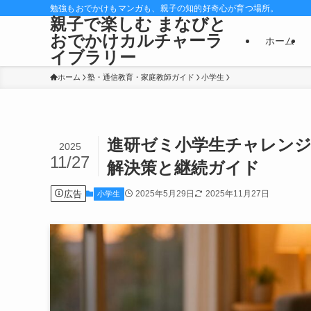
勉強もおでかけもマンガも、親子の知的好奇心が育つ場所。
親子で楽しむ まなびと
おでかけカルチャーラ
ホーム
イブラリー
ホーム
塾・通信教育・家庭教師ガイド
小学生
進研ゼミ小学生チャレン
2025
11/27
解決策と継続ガイド
広告
2025年5月29日
2025年11月27日
小学生