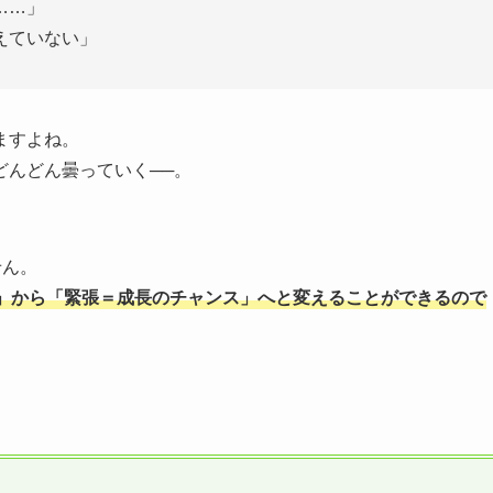
……」
えていない」
ますよね。
どんどん曇っていく──。
せん。
」から「緊張＝成長のチャンス」へと変えることができるので