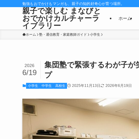
勉強もおでかけもマンガも、親子の知的好奇心が育つ場所。
親子で楽しむ まなびと
おでかけカルチャーラ
ホーム
イブラリー
ホーム
塾・通信教育・家庭教師ガイド
小学生
集団塾で緊張するわが子が
2026
6/19
プ
2025年11月13日
2026年6月19日
小学生
中学生
高校生