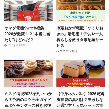
ヤマダ電機Switch福袋
冷蔵おかず宅配「つくりお
2026が激変！？“本当に当
きjp」活用術！子供や一人
たり”はどれだ？
暮らしを救う食事配達サー
ビス
2025年12月2日
2025年4月29日
ミスド福袋2025予約いつか
【中身ネタバレ】2026烏鶏
ら？予約のコツ完全ガイド
庵福袋の真相は？失敗しな
＆ポケモングッズ付きお得
い選び方と人気セットの実