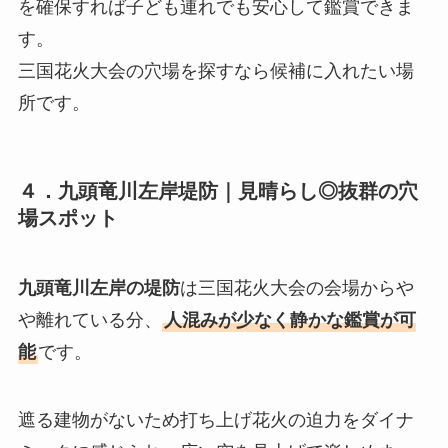
を確保すれば子ども連れでも安心して鑑賞できま
す。
三国花火大会の穴場を探すなら候補に入れたい場
所です。
４．
九頭竜川左岸堤防｜見晴らし◎抜群の穴
場スポット
九頭竜川左岸の堤防
は三国花火大会の会場からや
や離れている分、
人混みが少なく静かな鑑賞が可
能
です。
遮る建物がないため打ち上げ花火の迫力をダイナ