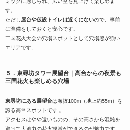
ミックに感じられ、広い空を見上げて楽しめま
す。
ただし
屋台や仮設トイレは近くにない
ので、事前
に準備をしておくと安心です。
三国花火大会の穴場スポットとして穴場感が強い
エリアです。
５．
東尋坊タワー展望台｜高台
からの夜景も
三国花火も楽しめる穴場
東尋坊にある展望台
は海抜100m（地上約55m）を
誇る高台スポットです 。
アクセスはやや遠いものの、その高さから混雑を
避けて大迫力の花火観賞ができるのが魅力です。