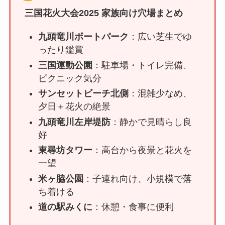
三国花火大会2025 家族向け穴場まとめ
九頭竜川ボートパーク
：広い芝生でゆ
ったり鑑賞
三国運動公園
：駐車場・トイレ完備、
ピクニック気分
サンセットビーチ北側
：混雑少なめ、
夕日＋花火の絶景
九頭竜川左岸堤防
：静かで見晴らし良
好
東尋坊タワー
：高台から夜景と花火を
一望
米ヶ脇公園
：子連れ向け、小規模で落
ち着ける
道の駅みくに
：休憩・食事に便利