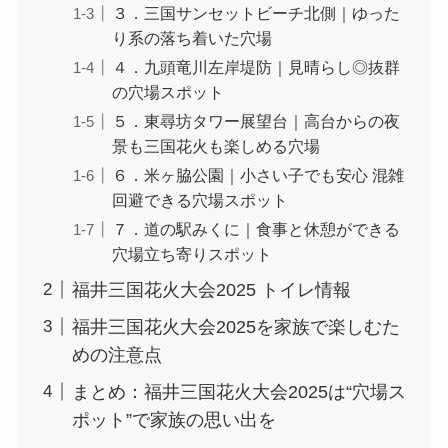
３．三国サンセットビーチ北側｜ゆった
り系の落ち着いた穴場
４．九頭竜川左岸堤防｜見晴らし◎抜群
の穴場スポット
５．東尋坊タワー展望台｜高台からの夜
景も三国花火も楽しめる穴場
６．米ヶ脇公園｜小さい子でも安心 混雑
回避できる穴場スポット
７．道の駅みくに｜食事と休憩ができる
穴場立ち寄りスポット
福井三国花火大会2025 トイレ情報
福井三国花火大会2025を家族で楽しむた
めの注意点
まとめ：福井三国花火大会2025は“穴場ス
ポット”で家族の思い出を