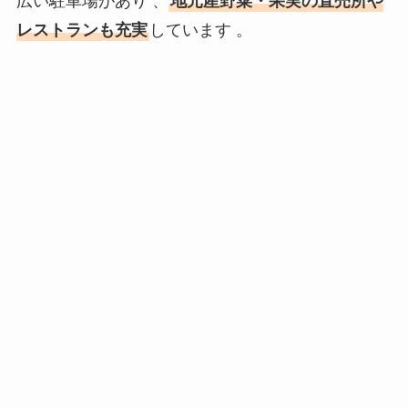
広い駐車場があり 、
地元産野菜・果実の直売所や
レストランも充実
しています 。