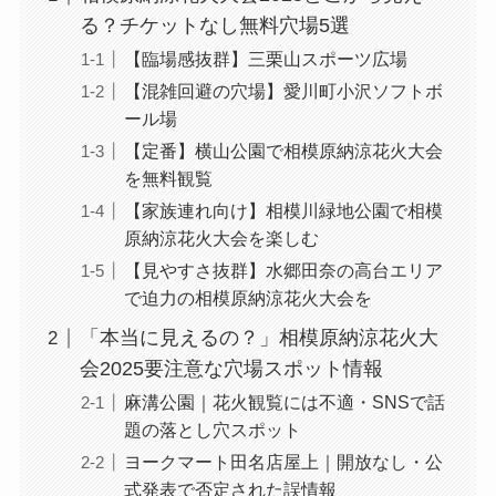
る？チケットなし無料穴場5選
【臨場感抜群】三栗山スポーツ広場
【混雑回避の穴場】愛川町小沢ソフトボ
ール場
【定番】横山公園で相模原納涼花火大会
を無料観覧
【家族連れ向け】相模川緑地公園で相模
原納涼花火大会を楽しむ
【見やすさ抜群】水郷田奈の高台エリア
で迫力の相模原納涼花火大会を
「本当に見えるの？」相模原納涼花火大
会2025要注意な穴場スポット情報
麻溝公園｜花火観覧には不適・SNSで話
題の落とし穴スポット
ヨークマート田名店屋上｜開放なし・公
式発表で否定された誤情報