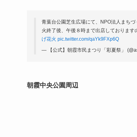
青葉台公園芝生広場にて、NPO法人まち
火終了後、午後８時まで出店しております
げ花火
pic.twitter.com/qaYk9FXp6Q
— 【公式】朝霞市民まつり「彩夏祭」 (@asaka
朝霞中央公園周辺