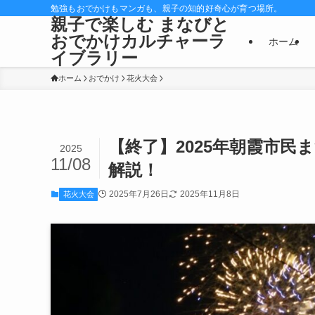
勉強もおでかけもマンガも、親子の知的好奇心が育つ場所。
親子で楽しむ まなびと
おでかけカルチャーラ
ホーム
イブラリー
ホーム
おでかけ
花火大会
【終了】2025年朝霞市民
2025
11/08
解説！
2025年7月26日
2025年11月8日
花火大会