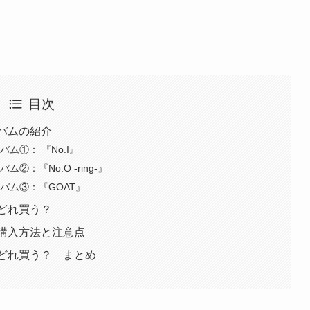
目次
ルバムの紹介
バム①： 『No.I』
ム②：『No.O -ring-』
ルバム③：『GOAT』
ムどれ買う？
ム購入方法と注意点
バムどれ買う？ まとめ