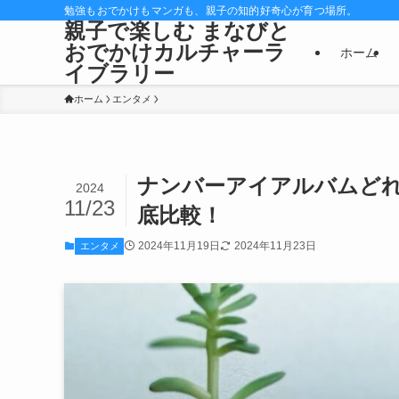
勉強もおでかけもマンガも、親子の知的好奇心が育つ場所。
親子で楽しむ まなびと
おでかけカルチャーラ
ホーム
イブラリー
ホーム
エンタメ
ナンバーアイアルバムどれ
2024
11/23
底比較！
2024年11月19日
2024年11月23日
エンタメ