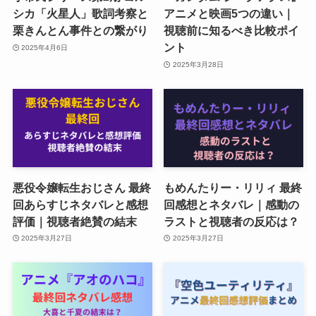
シカ「火星人」歌詞考察と
アニメと映画5つの違い｜
栗きんとん事件との繋がり
視聴前に知るべき比較ポイ
ント
2025年4月6日
2025年3月28日
悪役令嬢転生おじさん 最終
もめんたりー・リリィ 最終
回あらすじネタバレと感想
回感想とネタバレ｜感動の
評価｜視聴者絶賛の結末
ラストと視聴者の反応は？
2025年3月27日
2025年3月27日