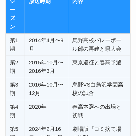
シ
放送時期
内容
ー
ズ
ン
第1
2014年4月〜9
烏野高校バレーボー
期
月
ル部の再建と県大会
第2
2015年10月〜
東京遠征と春高予選
期
2016年3月
第3
2016年10月〜
烏野VS白鳥沢学園高
期
12月
校の試合
第4
2020年
春高本選への出場と
期
初戦
第5
2024年2月16
劇場版『ゴミ捨て場