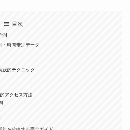
目次
予測
日別・時間帯別データ
の実践的テクニック
率的アクセス方法
間
ド
026年を攻略する完全ガイド