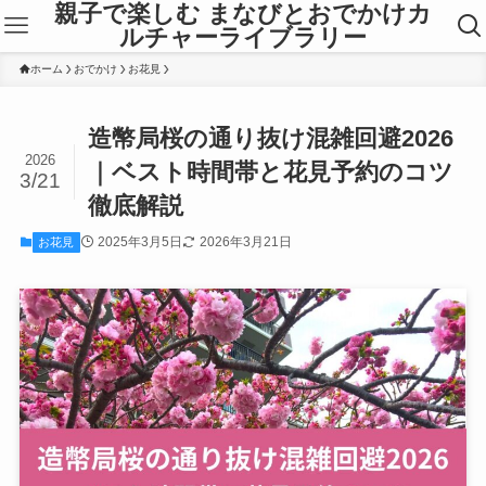
親子で楽しむ まなびとおでかけカ
ルチャーライブラリー
ホーム
おでかけ
お花見
造幣局桜の通り抜け混雑回避2026
2026
｜ベスト時間帯と花見予約のコツ
3/21
徹底解説
2025年3月5日
2026年3月21日
お花見