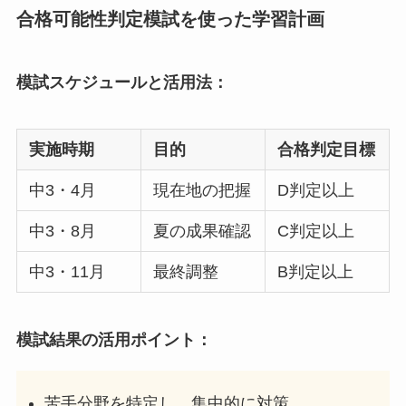
合格可能性判定模試を使った学習計画
模試スケジュールと活用法：
実施時期
目的
合格判定目標
中3・4月
現在地の把握
D判定以上
中3・8月
夏の成果確認
C判定以上
中3・11月
最終調整
B判定以上
模試結果の活用ポイント：
苦手分野を特定し、集中的に対策