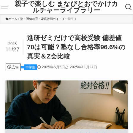
親子で楽しむ まなびとおでかけカ
ルチャーライブラリー
ホーム
塾・通信教育・家庭教師ガイド
中学生
進研ゼミだけで高校受験 偏差値
2025
70は可能？塾なし合格率96.6%の
11/27
真実＆Z会比較
広告
2025年6月5日
2025年11月27日
中学生