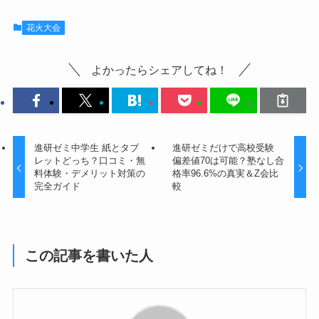
花火大会
よかったらシェアしてね！
進研ゼミ中学生 紙とタブ
進研ゼミだけで高校受験
レットどっち？口コミ・無
偏差値70は可能？塾なし合
料体験・デメリット対策の
格率96.6%の真実＆Z会比
完全ガイド
較
この記事を書いた人