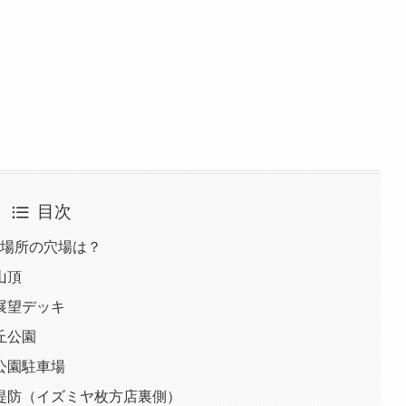
目次
る場所の穴場は？
山頂
展望デッキ
丘公園
公園駐車場
堤防（イズミヤ枚方店裏側）